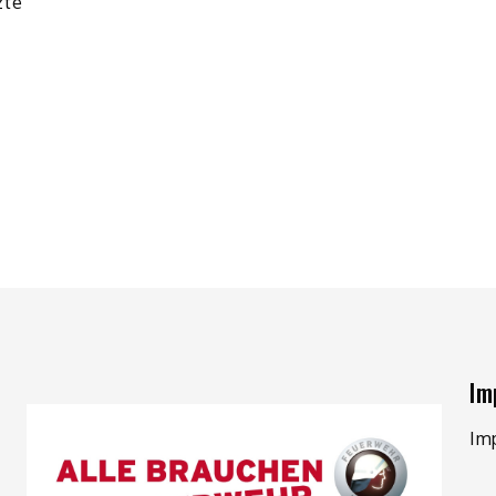
zte
Im
Im