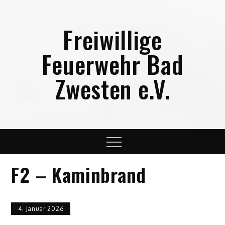
Skip
to
Freiwillige
content
Feuerwehr Bad
Zwesten e.V.
Menu
F2 – Kaminbrand
4. Januar 2026