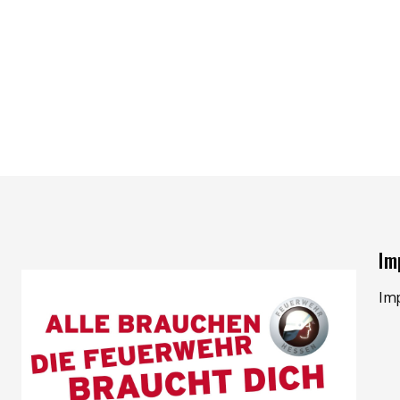
Im
Im