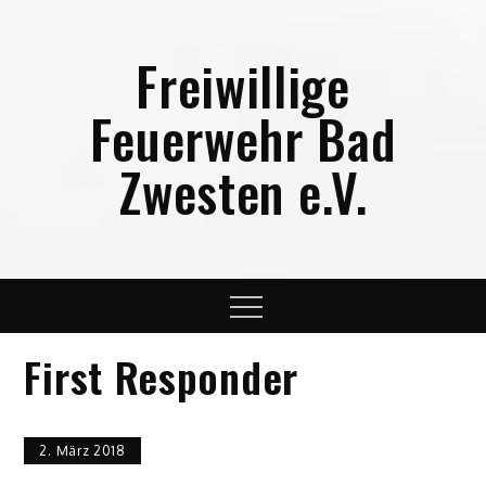
Skip
to
Freiwillige
content
Feuerwehr Bad
Zwesten e.V.
Menu
First Responder
2. März 2018