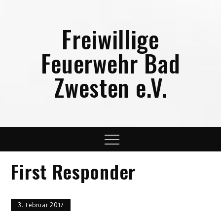
Skip
to
Freiwillige
content
Feuerwehr Bad
Zwesten e.V.
Menu
First Responder
3. Februar 2017