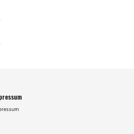
–
L
pressum
pressum