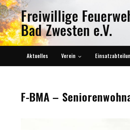
Skip
Freiwillige Feuerwe
to
content
Bad Zwesten e.V.
Aktuelles
Verein
Einsatzabteilu
F-BMA – Seniorenwohna