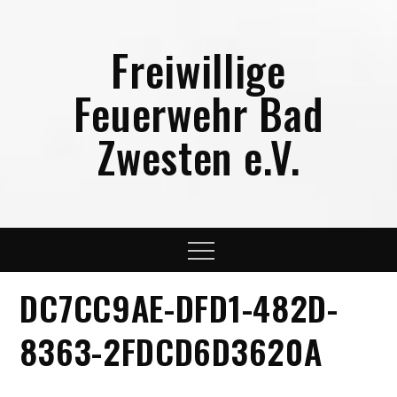
Skip
to
Freiwillige
content
Feuerwehr Bad
Zwesten e.V.
Menu
DC7CC9AE-DFD1-482D-
8363-2FDCD6D3620A