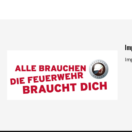
Im
Im