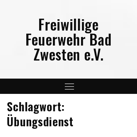
Skip
to
Freiwillige
content
Feuerwehr Bad
Zwesten e.V.
Menu
Schlagwort:
Übungsdienst