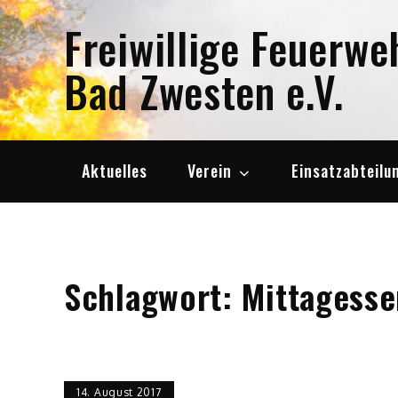
Skip
Freiwillige Feuerwe
to
content
Bad Zwesten e.V.
Aktuelles
Verein
Einsatzabteilu
Schlagwort:
Mittagesse
14. August 2017