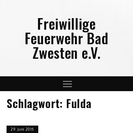
Skip
to
Freiwillige
content
Feuerwehr Bad
Zwesten e.V.
Menu
Schlagwort:
Fulda
29. Juni 2015