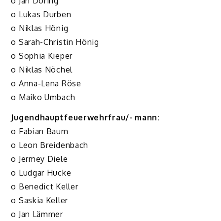
o Jan Döring
o Lukas Durben
o Niklas Hönig
o Sarah-Christin Hönig
o Sophia Kieper
o Niklas Nöchel
o Anna-Lena Röse
o Maiko Umbach
Jugendhauptfeuerwehrfrau/- mann:
o Fabian Baum
o Leon Breidenbach
o Jermey Diele
o Ludgar Hucke
o Benedict Keller
o Saskia Keller
o Jan Lämmer