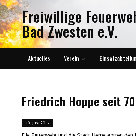
Skip
Freiwillige Feuerwe
to
content
Bad Zwesten e.V.
Aktuelles
Verein
Einsatzabteilu
Friedrich Hoppe seit 7
10. Juni 2015
Die Feuerwehr und die Stadt Herne ehrten den K