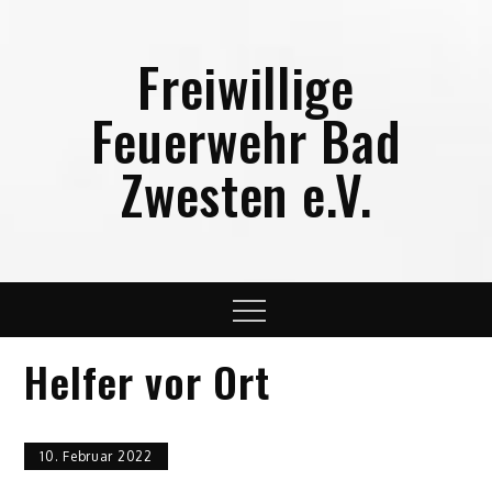
Skip
to
Freiwillige
content
Feuerwehr Bad
Zwesten e.V.
Menu
Helfer vor Ort
10. Februar 2022