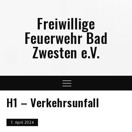
Skip
to
Freiwillige
content
Feuerwehr Bad
Zwesten e.V.
Menu
H1 – Verkehrsunfall
7. April 2024