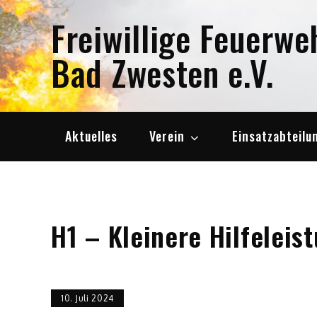
Skip
Freiwillige Feuerwe
to
content
Bad Zwesten e.V.
Aktuelles
Verein
Einsatzabteilu
H1 – Kleinere Hilfeleis
10. Juli 2024