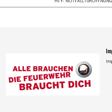
H1-Y- NOTFALLTÜRÖFFNUN
Im
Im