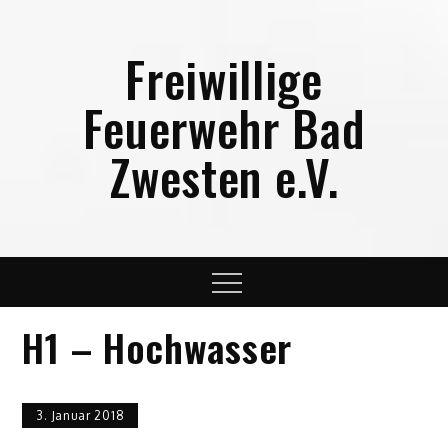
Skip
to
Freiwillige
content
Feuerwehr Bad
Zwesten e.V.
Menu
H1 – Hochwasser
3. Januar 2018