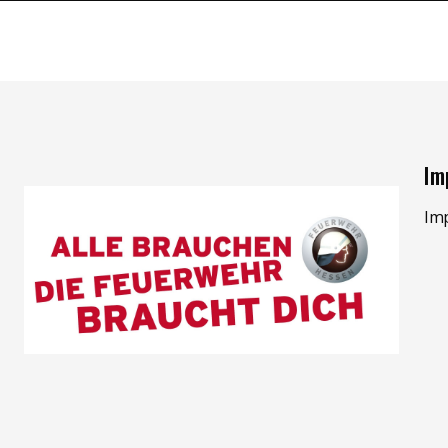
Im
Im