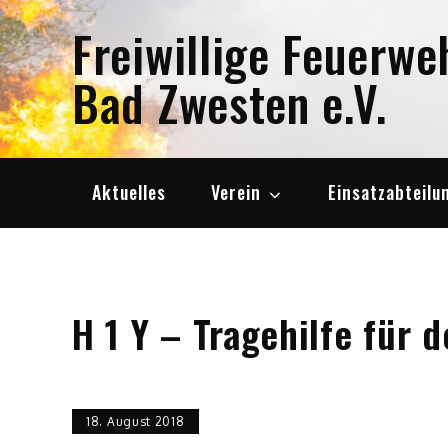
Skip
Freiwillige Feuerwe
to
content
Bad Zwesten e.V.
Aktuelles
Verein
Einsatzabteilu
H 1 Y – Tragehilfe für 
18. August 2018