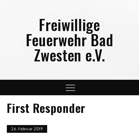
Skip
to
Freiwillige
content
Feuerwehr Bad
Zwesten e.V.
Menu
First Responder
26. Februar 2019