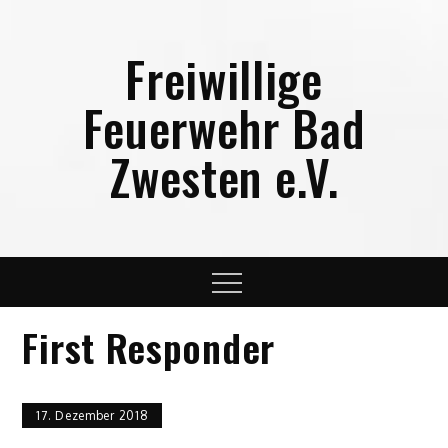
Skip
to
Freiwillige
content
Feuerwehr Bad
Zwesten e.V.
Menu
First Responder
17. Dezember 2018