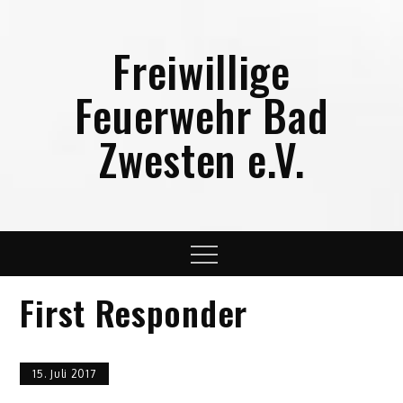
Skip
to
Freiwillige
content
Feuerwehr Bad
Zwesten e.V.
Menu
First Responder
15. Juli 2017