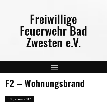
Skip
to
Freiwillige
content
Feuerwehr Bad
Zwesten e.V.
Menu
F2 – Wohnungsbrand
10. Januar 2019