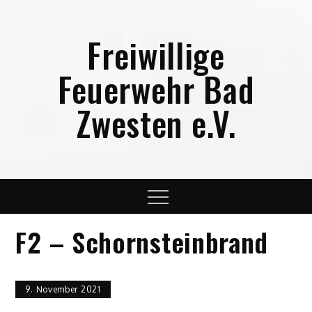
Skip
to
Freiwillige
content
Feuerwehr Bad
Zwesten e.V.
Menu
F2 – Schornsteinbrand
9. November 2021