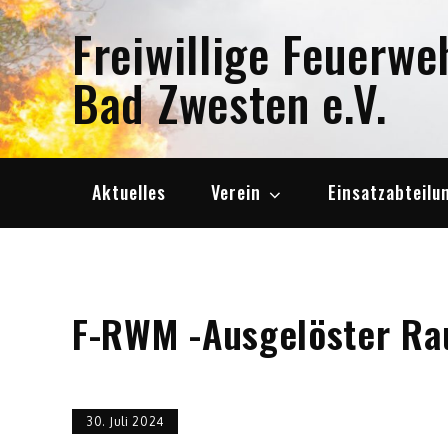
Skip
Freiwillige Feuerwe
to
content
Bad Zwesten e.V.
Aktuelles
Verein
Einsatzabteilu
F-RWM -Ausgelöster R
30. Juli 2024