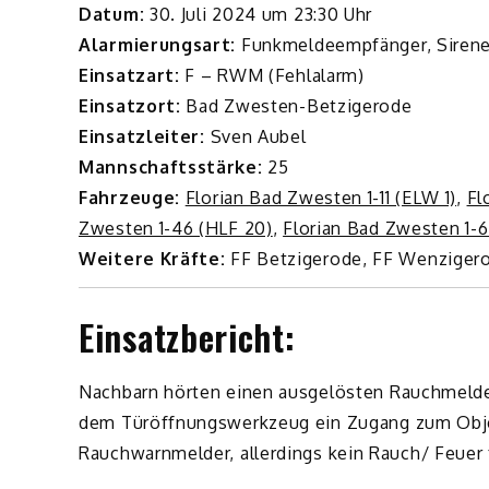
Datum:
30. Juli 2024 um 23:30 Uhr
Alarmierungsart:
Funkmeldeempfänger, Siren
Einsatzart:
F – RWM (Fehlalarm)
Einsatzort:
Bad Zwesten-Betzigerode
Einsatzleiter:
Sven Aubel
Mannschaftsstärke:
25
Fahrzeuge:
Florian Bad Zwesten 1-11 (ELW 1)
,
Fl
Zwesten 1-46 (HLF 20)
,
Florian Bad Zwesten 1-
Weitere Kräfte:
FF Betzigerode, FF Wenzigero
Einsatzbericht:
Nachbarn hörten einen ausgelösten Rauchmelder
dem Türöffnungswerkzeug ein Zugang zum Obje
Rauchwarnmelder, allerdings kein Rauch/ Feuer 