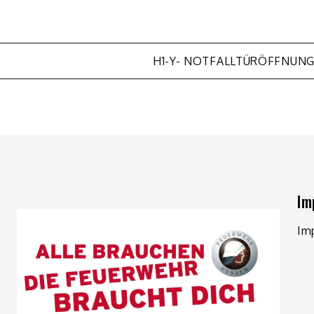
H1-Y- NOTFALLTÜRÖFFNUN
Im
Im