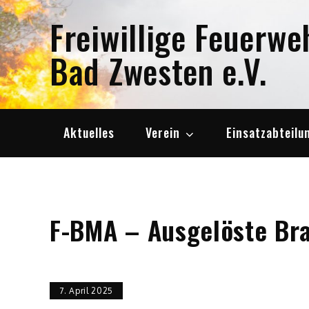
Skip
Freiwillige Feuerwe
to
content
Bad Zwesten e.V.
Aktuelles
Verein
Einsatzabteilu
F-BMA – Ausgelöste Br
7. April 2025