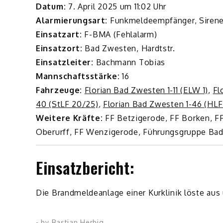
Datum:
7. April 2025 um 11:02 Uhr
Alarmierungsart:
Funkmeldeempfänger, Siren
Einsatzart:
F-BMA (Fehlalarm)
Einsatzort:
Bad Zwesten, Hardtstr.
Einsatzleiter:
Bachmann Tobias
Mannschaftsstärke:
16
Fahrzeuge:
Florian Bad Zwesten 1-11 (ELW 1)
,
Fl
40 (StLF 20/25)
,
Florian Bad Zwesten 1-46 (HLF
Weitere Kräfte:
FF Betzigerode, FF Borken, FF
Oberurff, FF Wenzigerode, Führungsgruppe Bad
Einsatzbericht:
Die Brandmeldeanlage einer Kurklinik löste au
- by
Bastian Herbig