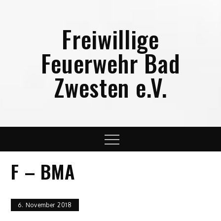
Skip
to
Freiwillige
content
Feuerwehr Bad
Zwesten e.V.
Menu
F – BMA
6. November 2018