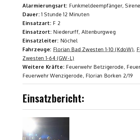
Alarmierungsart:
Funkmeldeempfänger, Siren
Dauer:
1 Stunde 12 Minuten
Einsatzart:
F 2
Einsatzort:
Niederurff, Altenburgweg
Einsatzleiter:
Nöchel
Fahrzeuge:
Florian Bad Zwesten 1-10 (KdoW)
,
F
Zwesten 1-64 (GW-L)
Weitere Kräfte:
Feuerwehr Betzigerode, Feuer
Feuerwehr Wenzigerode, Florian Borken 2/19
Einsatzbericht: