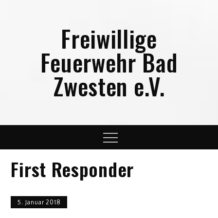
Skip
to
Freiwillige
content
Feuerwehr Bad
Zwesten e.V.
Menu
First Responder
5. Januar 2018